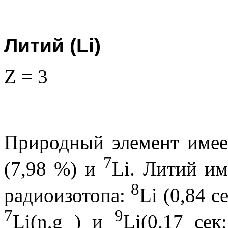
Литий (Li)
Z = 3
Природный элемент имее
7
(7,98 %) и
Li. Литий и
8
радиоизотопа:
Li (0,84 с
7
9
Li(n,
g
) и
Li(0,17 се