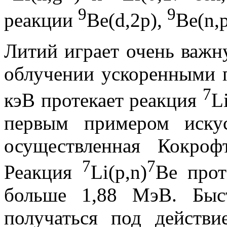
9
9
реакции
Be(d,2p),
Be(n,
Литий играет очень важн
облучении ускоренными 
7
кэВ протекает реакция
L
первым примером искус
осуществленная Кокро
7
7
Реакция
Li(p,n)
Be прот
больше 1,88 МэВ. Быс
получаться под действ