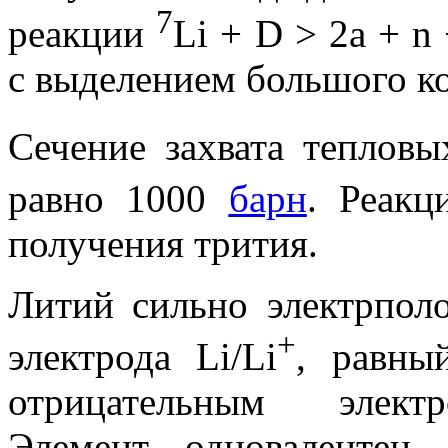
7
реакции
Li + D > 2
a
+ n 
с выделением большого ко
Сечение захвата теплов
равно 1000
барн
. Реак
получения трития.
Литий сильно электрпол
+
электрода Li/Li
, равны
отрицательным электр
Элемент одновалентен,