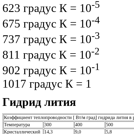
-5
623 градус К = 10
-4
675 градус К = 10
-3
737 градус К = 10
-2
811 градус К = 10
-1
902 градус К = 10
1017 градус К = 1
Гидрид лития
Коэффициент теплопроводности [ Вт/м град] гидрида лития в 
Температура
300
400
500
Кристаллический
14,3
9,0
5,8