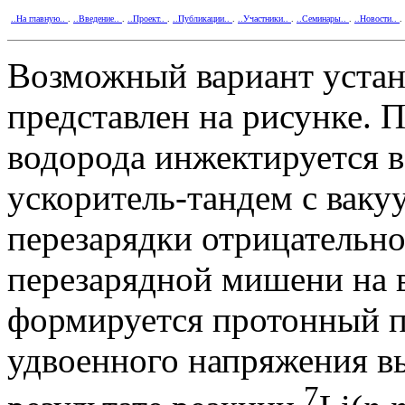
..На главную..
.
..Введение..
.
..Проект..
.
..Публикации..
.
..Участники..
.
..Семинары..
.
..Новости..
.
Возможный вариант устан
представлен на рисунке. 
водорода инжектируется в
ускоритель-тандем с ваку
перезарядки отрицательно
перезарядной мишени на 
формируется протонный п
удвоенного напряжения вы
7