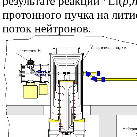
результате реакции
Li(
p
,
протонного пучка на лит
поток нейтронов.