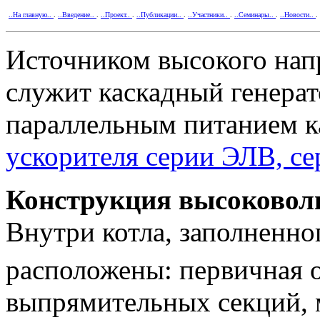
..На главную..
.
..Введение..
.
..Проект..
.
..Публикации..
.
..Участники..
.
..Семинары..
.
..Новости..
.
Источником высокого нап
служит каскадный генерат
параллельным питанием 
ускорителя серии ЭЛВ, с
Конструкция высоковол
Внутри котла, заполненн
расположены: первичная 
выпрямительных секций, 