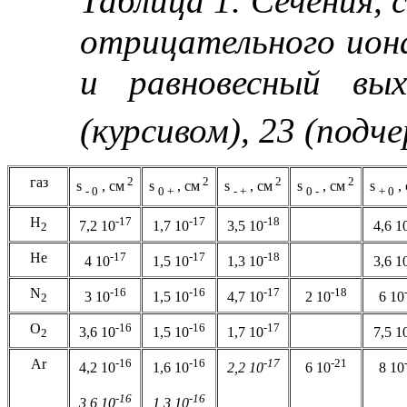
Таблица 1. Сечения, 
отрицательного иона
и равновесный вы
(курсивом), 23 (подч
газ
2
2
2
2
s
, см
s
, см
s
, см
s
, см
s
,
- 0
0 +
- +
0 -
+ 0
H
-17
-17
-18
7,2 10
1,7 10
3,5 10
4,6 1
2
He
-17
-17
-18
4 10
1,5 10
1,3 10
3,6 1
N
-16
-16
-17
-18
3 10
1,5 10
4,7 10
2 10
6 10
2
O
-16
-16
-17
3,6 10
1,5 10
1,7 10
7,5 1
2
Ar
-16
-16
-17
-21
4,2 10
1,6 10
2,2 10
6 10
8 10
-16
-16
3,6 10
1,3 10