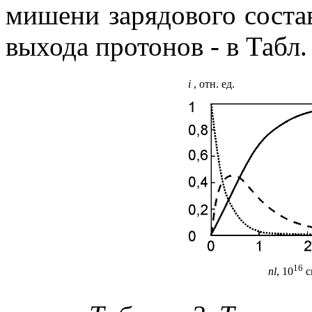
мишени зарядового состав
выхода протонов - в Табл. 
i
, отн. ед.
16
nl
, 10
с