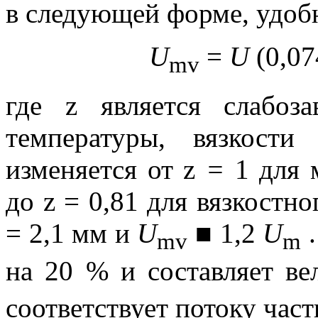
в следующей форме, удобн
U
=
U
(0,07
mv
где
z
является слабоза
температуры, вязкост
изменяется от
z
=
1 для 
до
z
= 0,81 для вязкостн
= 2,1 мм и
U
■
1,2
U
.
mv
m
на 20 % и составляет в
соответствует потоку час