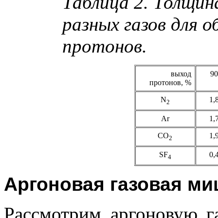
Таблица 2. Толщин
разных газов для 
протонов.
выход
90
протонов, %
N
1,
2
Ar
1,
CO
1,
2
SF
0,
4
Аргоновая газовая м
Рассмотрим аргоновую г