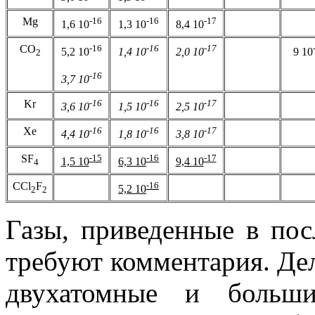
Мg
-16
-16
-17
1,6 10
1,3 10
8,4 10
CO
-16
-16
-17
5,2 10
1,4 10
2,0 10
9 10
2
-16
3,7 10
Kr
-16
-16
-17
3,6 10
1,5 10
2,5 10
Xe
-16
-16
-17
4,4 10
1,8 10
3,8 10
SF
-15
-16
-17
1,5 10
6,3 10
9,4 10
4
CCl
F
-16
5,2 10
2
2
Газы, приведенные в пос
требуют комментария. Дел
двухатомные и больши