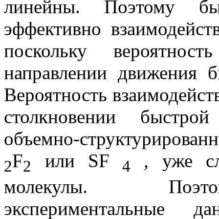
линейны. Поэтому бы
эффективно взаимодейст
поскольку вероятнос
направлении движения б
Вероятность взаимодейст
столкновении быстро
объемно-структурирован
F
или SF
, уже сл
2
2
4
молекулы. Поэто
экспериментальные д