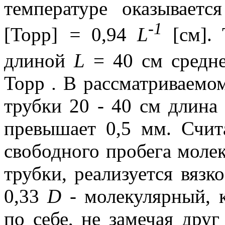
температуре оказываетс
-1
[Торр]
=
0,94
L
[см].
длиной
L
= 40 см средне
Торр
.
В рассматриваемом
трубки 20 - 40 см длина
превышает 0,5 мм. Счита
свободного пробега моле
трубки, реализуется вяз
0,33
D -
молекулярный, к
по себе, не замечая друг