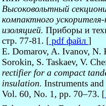
Высоковольтный секцион
компактного ускорителя-
изоляцией.
Приборы и техн
стр. 77-81. [
pdf файл
]
E. Domarov, A. Ivanov, N. 
Sorokin, S. Taskaev, V. Ch
rectifier for a compact tan
insulation.
Instruments and
Vol. 60, No. 1, pp. 70–73. [