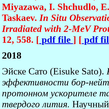
Miyazawa, I. Shchudlo, E
Taskaev.
In Situ Observati
Irradiated with 2-MeV Pro
12, 558. [
pdf file
] [
pdf fi
2018
Эйске Сато (Eisuke Sato).
эффективности бор-нейт
протонном ускорителе т
твердого лития.
Научный 