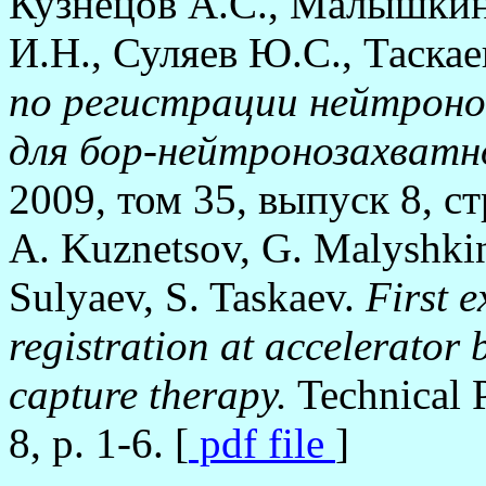
Кузнецов А.С., Малышкин
И.Н., Суляев Ю.С., Таска
по регистрации нейтроно
для бор-нейтронозахватн
2009, том 35, выпуск 8, ст
A. Kuznetsov, G. Malyshkin
Sulyaev, S. Taskaev.
First 
registration at accelerator
capture therapy.
Technical P
8, p. 1-6. [
pdf file
]