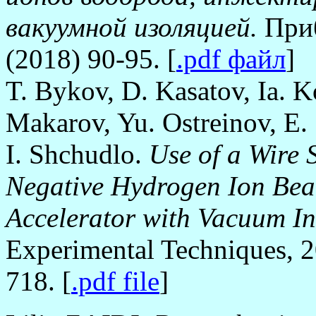
вакуумной изоляцией.
При
(2018) 90-95. [
.pdf файл
]
T. Bykov, D. Kasatov, Ia. K
Makarov, Yu. Ostreinov, E. 
I. Shchudlo.
Use of a Wire 
Negative Hydrogen Ion Bea
Accelerator with Vacuum In
Experimental Techniques, 2
718. [
.pdf file
]