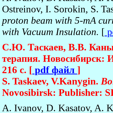
Ostreinov, I. Sorokin, S. T
proton beam with 5-mA curr
with Vacuum Insulation.
[
p
С.Ю. Таскаев, В.В. Кан
терапия. Новосибирск: И
216 с. [
pdf файл
]
S. Taskaev, V.Kanygin.
Bo
Novosibirsk: Publisher: S
A. Ivanov, D. Kasatov, A. 