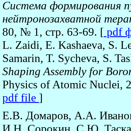
Система формирования пу
нейтронозахватной тера
80, № 1, стр. 63-69. [
pdf 
L. Zaidi, E. Kashaeva, S. L
Samarin, T. Sycheva, S. Tas
Shaping Assembly for Boro
Physics of Atomic Nuclei, 2
pdf file
]
Е.В. Домаров, А.А. Иванов
И.Н. Сорокин, С.Ю. Таскае