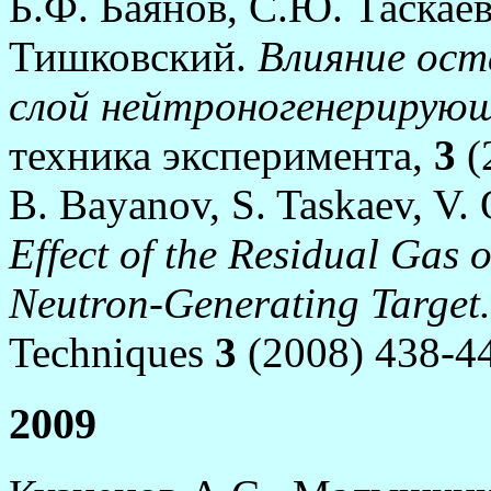
Б.Ф. Баянов, С.Ю. Таскаев
Тишковский.
Влияние ост
слой нейтроногенерирую
техника эксперимента,
3
(
B. Bayanov, S. Taskaev, V.
Effect of the Residual Gas 
Neutron-Generating Target
Techniques
3
(2008) 438-44
2009