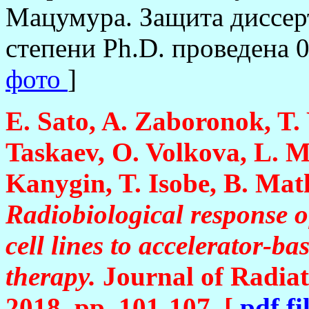
Мацумура. Защита диссер
степени Ph.D. проведена 0
фото
]
E. Sato, A. Zaboronok, T.
Taskaev, O. Volkova, L. M
Kanygin, T. Isobe, B. Ma
Radiobiological respons
cell lines to accelerator-b
therapy.
Journal of Radiat
2018, pp. 101-107. [
pdf fi