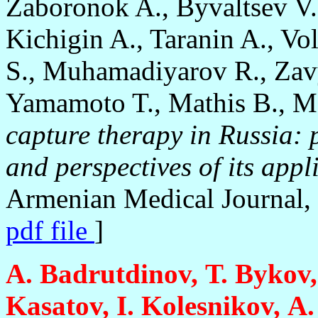
Zaboronok A., Byvaltsev V.,
Kichigin A., Taranin A., Vo
S., Muhamadiyarov R., Zavy
Yamamoto T., Mathis B., 
capture therapy in Russia: p
and perspectives of its app
Armenian Medical Journal, v
pdf file
]
А. Badrutdinov, Т. Bykov,
Kasatov, I. Kolesnikov, А