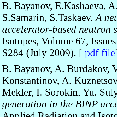
B. Bayanov, E.Kashaeva, A
S.Samarin, S.Taskaev.
A ne
accelerator-based neutron 
Isotopes, Volume 67, Issue
S284 (July 2009). [
pdf file
B. Bayanov, A. Burdakov, V
Konstantinov, A. Kuznetsov
Mekler, I. Sorokin, Yu. Sul
generation in the BINP acc
Applied Radiation and Isoto