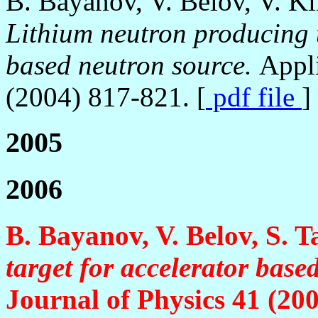
B. Bayanov, V. Belov, V. Ki
Lithium neutron producing 
based neutron source.
Appl
(2004) 817-821. [
pdf file
]
2005
2006
B. Bayanov, V. Belov, S. 
target for accelerator base
Journal of Physics
41
(200