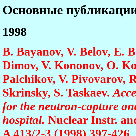
Основные публикации (
1998
B. Bayanov, V. Belov, E. 
Dimov, V. Kononov, O. Ko
Palchikov, V. Pivovarov, R
Skrinsky, S. Taskaev.
Acce
for the neutron-capture an
hospital.
Nuclear Instr. a
A
413
/2-3 (1998) 397-426. 