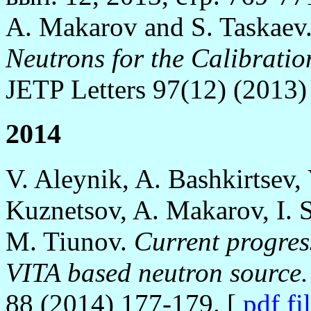
A. Makarov and S. Taskaev
Neutrons for the Calibratio
JETP Letters 97(12) (2013)
2014
V. Aleynik, A. Bashkirtsev,
Kuznetsov, A. Makarov, I. S
M. Tiunov.
Current progress
VITA based neutron source.
88 (2014) 177-179. [
pdf fi