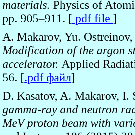
materials.
Physics of Atomi
pp. 905–911. [
pdf file
]
A. Makarov, Yu. Ostreinov, 
Modification of the argon s
accelerator.
Applied Radiat
56. [
.pdf файл
]
D. Kasatov, A. Makarov, I.
gamma-ray and neutron radia
MeV proton beam with vari