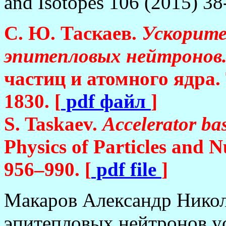
and Isotopes 106 (2015) 38-
С. Ю. Таскаев.
Ускорите
эпитепловых нейтронов
частиц и атомного ядра. 
1830. [
pdf файл
]
S. Taskaev.
Accelerator ba
Physics of Particles and Nu
956–990. [
pdf file
]
Макаров Александр Никол
эпитепловых нейтронов у