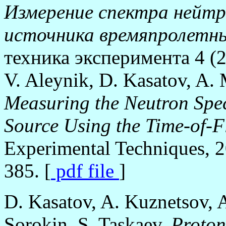
Измерение спектра нейтр
источника времяпролетн
техника эксперимента 4 (2
V. Aleynik, D. Kasatov, A. 
Measuring the Neutron Spec
Source Using the Time-of-F
Experimental Techniques, 2
385. [
pdf file
]
D. Kasatov, A. Kuznetsov, A
Sorokin, S. Taskaev.
Proton