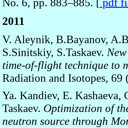
No. 6, pp. 883–885. [
pdf f
2011
V. Aleynik, B.Bayanov, A.
S.Sinitskiy, S.Taskaev.
New 
time-of-flight technique to
Radiation and Isotopes, 69
Ya. Kandiev, E. Kashaeva, 
Taskaev.
Optimization of th
neutron source through Mon