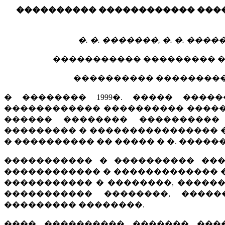
���������� ������������ ���
�. �. �������, �. �. ����
����������� ��������� �
���������� �����������
� �������� 1999�. ����� ���
������������ ���������� �����
������ �������� ����������
��������� � ���������������� 
� ���������� �� ����� � �. ������
����������� � ���������� ���
������������ � ������������� 
����������� � ��������, �����
����������� ��������, �����
��������� ��������.
���� ���������� ������� ���