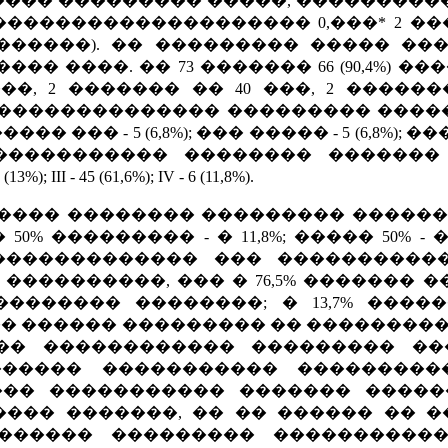
��� ��������� �����, �����������
������������������ 0,���* 2 ����
��������). �� ��������� ����� �
����. �� 73 ������� 66 (90,4%) ����
 ���, 2 ������� �� 40 ���, 2 ����
����������� ��������� ������� : 
�� ��� - 5 (6,8%); ��� ����� - 5 (6,8%);
����������� �������� �������
II - 45 (61,6%); IV - 6 (11,8%).
���� �������� ��������� ������
0% ��������� - � 11,8%; ����� 50% - 
������������� ��� �����������
��������, ��� � 76,5% ������� ��
��������� ��������; � 13,7% ��
 ������ ��������� �� ���������
� ������������ ��������� ���
����� ����������� ����������
��� ����������� ������� �����
��� �������, �� �� ������ �� �
������ ��������� �����������