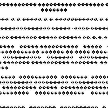
���������� ���������� ������� �
�������
���, �. �. �����, �. �. �����������, �. 
������������� ����� - ����
-
�����
 ������� ����� ������ ��. �. �. 
������ �����-���������� �����
���������� ������ �� ���� ���
 ���������� ������� ��������
� �������-���������� �������, �
��.
���� ���������� ������� ����
��������� ���������; ����������
� ��������� �����. �����������
�������� ������������� ����
������� ������� ���������� �