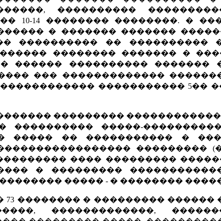
������, ���������� ��������
�� 10-14 �������� ��������. � �
������ � ������� ������� ������
�� ���������� �� ���������� �
������ �������� ������� � ���
� � ������ ���������� ������� �
����� ��� ������������� ������
 ������������� ����������� 5�� 
�������� ��������� �����������
� ���������� �����-����������
� ����� �� ����������� � ���
���������������� ��������� (�
�������� ���� ��������� �����
��� � ��������� ������������ 
 �������� ����� - � �������� �����
73 �������� � ��������� ������ 
�����, �������������, ������