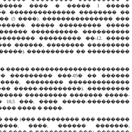
������ ���� � ����� I �����
��� �������������� �������� ��
� (5 ����). ��������������� ���
�����. ����� ��������� �����
������ ����������. ����������
������� ��������� ��-12. �����
��� ������, �������� ���������
������). ���������� �� ���������
�� ����� ���������������������
� ��������� ���-05� �� ������
����, �������� �������������
�� �����-���������). ���������
����� ��������� ������� �����-
10,5 ���, ���� �����-���������
��� ���� � ����.
� ��� (��� ��������� ��� �������
����, ����, ������ �������,