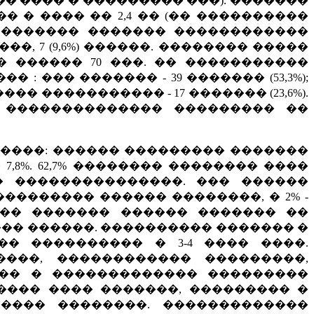
 ���� � ��������� ���). �������
 � ���� �� 2,4 �� (�� ����������
��������� ������� ������������
��, 7 (9,6%) ������. �������� �����
��� ������ 70 ���. �� �����������
��� ������� - 39 ������� (53,3%);
 ������ ����������� - 17 ������� (23,6%).
 �������������� ��������� ��
����: ������ ��������� �������
� 7,8%. 62,7% �������� �������� ����
 ���������������. ��� ������
�������� ������ ��������, � 2% -
����� ������� ������ ������� ��
�� ������. ���������� ������� �
� ���������� � 3-4 ���� ����.
���, ������������ ���������,
�� � ������������� ���������
���� ���� �������, ��������� �
���� ��������. �������������