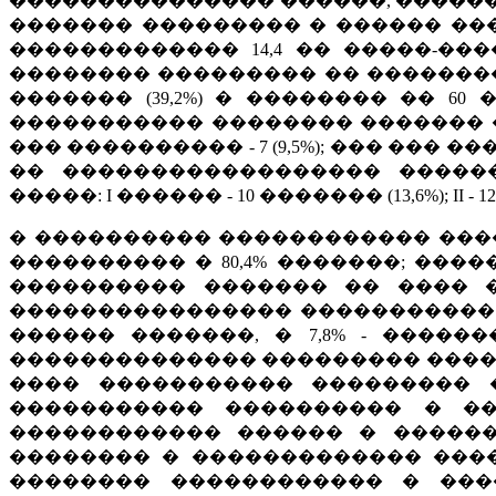
��������������� ������, ������
������� ��������� � ������ ����
������������� 14,4 �� �����-�
�������� ��������� �� ����������� 
������� (39,2%) � �������� �� 60
����������� �������� ������� ���
��� ���������� - 7 (9,5%); ��� ��� �����
�� ������������������ �����
�����: I ������ - 10 ������� (13,6%); II - 12 (13%); I
� ���������� ������������ ���
���������� � 80,4% �������; ����� 5
���������� ������� �� ���� 
���������������� ����������� ��
������ �������, � 7,8% - �����
�������������� ��������� �����
���� ����������� ��������� �
����������� ���������� � ��
������������ ������ � �����
�������� � ������������� ����
�������� ������������ � ���