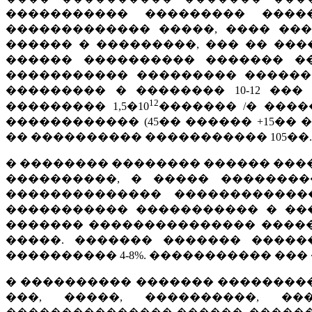
����������� ��������� ����
������������� �����, ���� ���
������ � ���������, ��� �� ���
������ ���������� ������� �
����������� ��������� ������
��������� � �������� 10-12 ��
12
��������� 1,5�10
������� /� ���
������������ (45�� ������ +15��
�� ���������� ����������� 105��.
� �������� �������� ������ ��
����������, � ����� ��������
�������������� ������������
����������� ����������� � ���
������� ��������������� �����
�����. ������� ������� ������
���������� 4-8%. ����������� ���
� ���������� ������� ��������� 
���, �����, ����������, ��