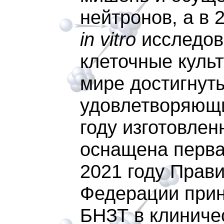
нейтронов, а в 
in vitro
исследов
клеточные культ
мире достигнут
удовлетворяющи
году изготовле
оснащена перва
2021 году Прав
Федерации прин
БНЗТ в клиниче