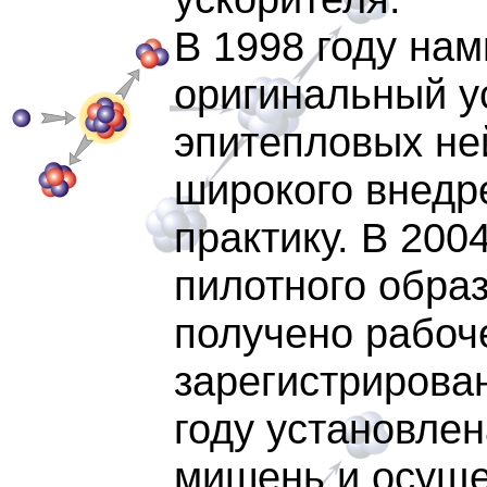
В 1998 году на
оригинальный у
эпитепловых не
широкого внедр
практику. В 200
пилотного образ
получено рабоч
зарегистрирован
году установле
мишень и осуще