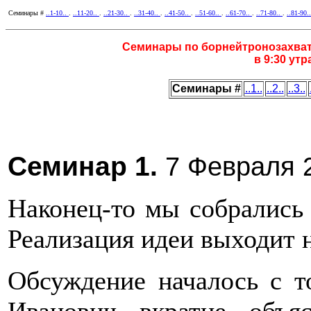
Семинары #
..1-10..
.
..11-20..
.
..21-30..
.
..31-40..
.
..41-50..
.
..51-60..
.
..61-70..
.
..71-80..
.
..81-90.
Семинары по борнейтронозахват
в 9:30 ут
Семинары #
..1..
..2..
..3..
Семинар 1.
7 Февраля 
Наконец-то мы собрались 
Реализация идеи выходит 
Обсуждение началось с т