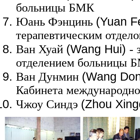
больницы БМК
(Yuan F
Юань Фэнцинь
терапевтическим отдел
(Wang Hui)
Ван Хуай
-
отделением больницы 
(Wang Do
Ван Дунмин
Кабинета международног
(Zhou Xin
Чжоу Синдэ