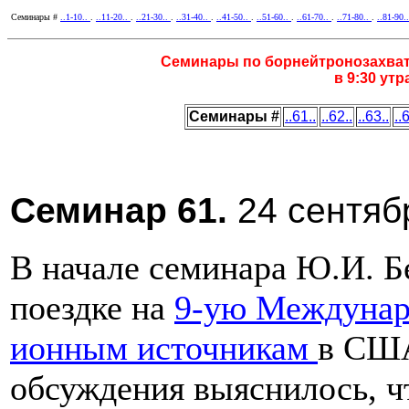
Семинары #
..1-10..
.
..11-20..
.
..21-30..
.
..31-40..
.
..41-50..
.
..51-60..
.
..61-70..
.
..71-80..
.
..81-90.
Семинары по борнейтронозахват
в 9:30 ут
Семинары #
..61..
..62..
..63..
..
Семинар 61.
24 сентябр
В начале семинара Ю.И. Бе
поездке на
9-ую Междунар
ионным источникам
в США
обсуждения выяснилось, ч