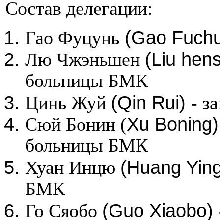
Состав делегации:
(Gao Fuchu
Гао Фуцунь
(Liu hen
Лю Чжэньшен
больницы БМК
(Qin Rui)
Цинь Жуй
- з
Xu Boning
Сюй Бонин (
больницы БМК
(Huang Yin
Хуан Инцю
БМК
(Guo Xiaobo)
Го Сяобо