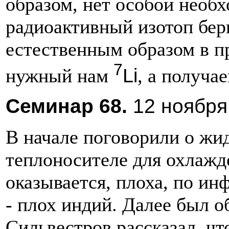
образом, нет особой необ
радиоактивный изотоп бер
естественным образом в пр
7
Li
нужный нам
, а получа
Семинар
68.
12
ноября
В начале поговорили о жи
теплоносителе для охлажд
оказывается, плоха, по и
- плох индий. Далее был о
Сильвестров рассказал, чт