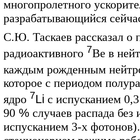
многопролетного ускорител
разрабатывающийся сейчас 
С.Ю. Таскаев рассказал о
7
радиоактивного
Be в ней
каждым рожденным нейтро
которое с периодом полура
7
Li
ядро
с испусканием 0,3
%
90
случаев распада без и
испусканием 3-х фотонов)