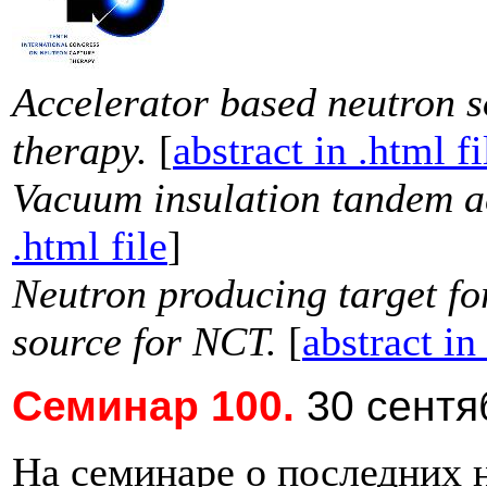
Accelerator based neutron s
therapy.
[
abstract in .html fi
Vacuum insulation tandem a
.html file
]
Neutron producing target fo
source for NCT.
[
abstract in
Cеминар 100.
30 сентя
На семинаре о последних 