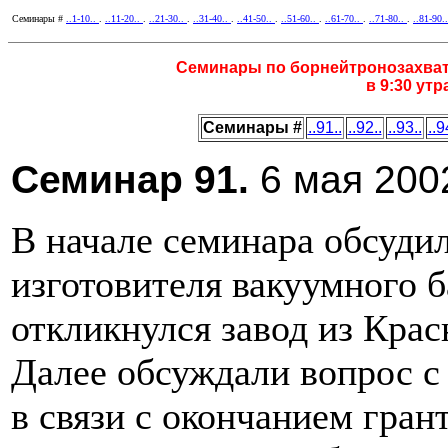
Семинары #
..1-10..
.
..11-20..
.
..21-30..
.
..31-40..
.
..41-50..
.
..51-60..
.
..61-70..
.
..71-80..
.
..81-90.
Семинары по борнейтронозахват
в 9:30 ут
Семинары #
..91..
..92..
..93..
..9
Cеминар 91.
6 мая 2002
В начале семинара обсуди
изготовителя вакуумного 
откликнулся завод из Крас
Далее обсуждали вопрос с 
в связи с окончанием гран