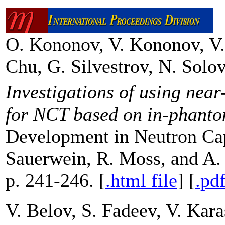
O. Kononov, V. Kononov, V.
Chu, G. Silvestrov, N. Solov
Investigations of using nea
for NCT based on in-phanto
Development in Neutron Cap
Sauerwein, R. Moss, and A.
p. 241-246. [
.html file
] [
.pdf
V. Belov, S. Fadeev, V. Ka