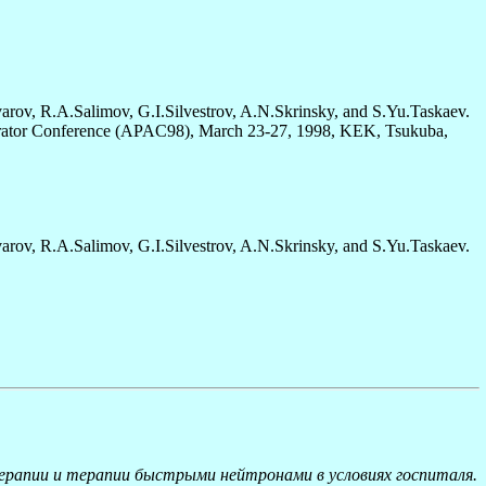
v, R.A.Salimov, G.I.Silvestrov, A.N.Skrinsky, and S.Yu.Taskaev.
elerator Conference (APAC98), March 23-27, 1998, KEK, Tsukuba,
v, R.A.Salimov, G.I.Silvestrov, A.N.Skrinsky, and S.Yu.Taskaev.
ерапии и терапии быстрыми нейтронами в условиях госпиталя.