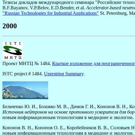
Тезисы докладов международного семинара "Российские техноло
B.F.Bayanov, V.P.Belov, E.D.Bender, et al.
Accelerator-based neutron
"Russian Technologies for Industrial Applications"
St. Petersburg, Ma
2000
Проект МНТЦ № 1484.
Краткое изложение для неограниченно
ISTC project # 1484.
Unrestring Summary
.
Бельченко Ю. И., Боховко М. В., Димов Г. И., Кононов В. Н., Ко
Источник нейтронов на основе протонного ускорителя для б
новым информационным технологиям в медицине и экологии. Гу
Кононов В. Н., Кононов О. Е., Коробейников В. В., Соловьев Н
новым информационным технологиям в медицине и экологии. Гу