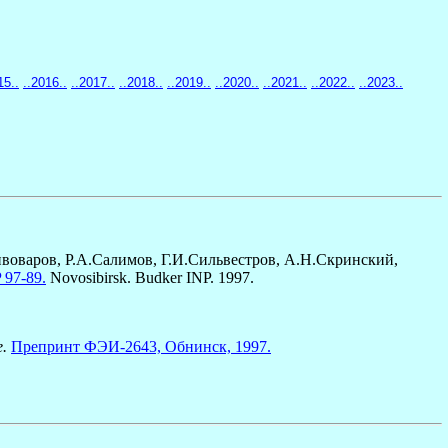
15..
..2016..
..2017..
..2018..
..2019..
..2020..
..2021..
..2022..
..2023..
ивоваров, Р.А.Салимов, Г.И.Сильвестров, А.Н.Скринский,
 97-89.
Novosibirsk. Budker INP. 1997.
e.
Препринт ФЭИ-2643, Обнинск, 1997.