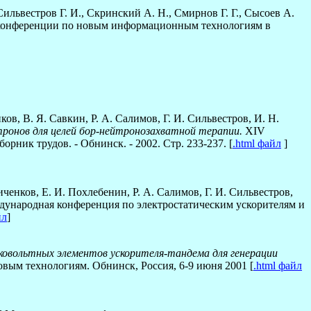
Сильвестров Г. И., Скринский А. Н., Смирнов Г. Г., Сысоев А.
онференции по новым информационным технологиям в
ков, В. Я. Савкин, Р. А. Салимов, Г. И. Сильвестров, И. Н.
ронов для целей бор-нейтронозахватной терапии.
XIV
ник трудов. - Обнинск. - 2002. Стр. 233-237. [
.html файл
]
иченков, Е. И. Похлебенин, Р. А. Салимов, Г. И. Сильвестров,
ународная конференция по электростатическим ускорителям и
йл
]
ковольтных элементов ускорителя-тандема для генерации
ым технологиям. Обнинск, Россия, 6-9 июня 2001 [
.html файл