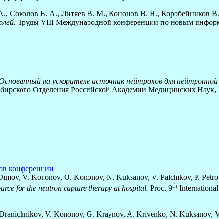
А., Соколов В. А., Литяев В. М., Кононов В. Н., Коробейников В
олей.
Труды VIII Международной конференции по новым информ
Основанный на ускорителе источник нейтронов для нейтронной 
бирского Отделения Российской Академии Медицинских Наук, 22
дов конференции
mov, V. Kononov, O. Kononov, N. Kuksanov, V. Palchikov, P. Petrov, 
th
urce for the neutron capture therapy at hospital.
Proc. 9
Internationa
ranichnikov, V. Kononov, G. Kraynov, A. Krivenko, N. Kuksanov, V. Pa