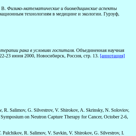
. В.
Физико-математические и биомедицинские аспекты
ационным технологиям в медицине и экологии. Гурзуф,
терапии рака в условиях госпиталя.
Объединенная научная
-23 июня 2000, Новосибирск, Россия, стр. 13.
[аннотация]
R. Salimov, G. Silvestrov, V. Shirokov, A. Skrinsky, N. Soloviov,
l Symposium on Neutron Capture Therapy for Cancer, October 2-6,
lchikov, R. Salimov, V. Savkin, V. Shirokov, G. Silvestrov, I.