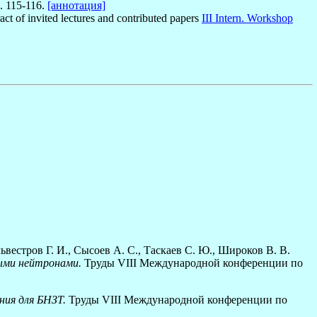
. 115-116.
[аннотация]
act of invited lectures and contributed papers
III Intern. Workshop
львестров Г. И., Сысоев А. С., Таскаев С. Ю., Широков В. В.
рыми нейтронами.
Труды VIII Международной конференции по
ния для БНЗТ.
Труды VIII Международной конференции по