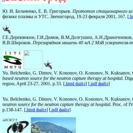
Ю. И. Бельченко, Е. В. Григорьев.
Прототип стационарного ист
физике плазмы и УТС. Звенигород, 19-23 февраля 2001, 167. [
.h
Г.Е.Деревянкин, Г.И.Димов, В.М.Долгушин, А.Н.Драничников, 
В.В.Широков.
Перезарядная мишень 40 мА 2 МэВ ускорителя-т
Yu. Belchenko, G. Dimov, V. Kononov, O. Kononov, N. Kuksanov, G. 
based neutron source for the neutron capture therapy at hospital.
Dige
region, April 23-27, 2001, p.33. [
.html файл
] [
.pdf файл
]
Yu. Belchenko, G. Dimov, V. Kononov, O. Kononov, N. Kuksanov, G. 
neutron source for the neutron capture therapy at hospital.
Proc. of I
p.138-147. [
.html файл
] [
.pdf файл
]