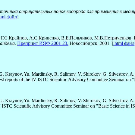
очника отрицательных ионов водорода для применения в меди
tml файл
]
Г.С.Крайнов, А.С.Кривенко, В.Е.Пальчиков, М.В.Петриченков, 
андема.
Препринт ИЯФ 2001-23.
Новосибирск. 2001. [
.html файл
Kraynov, Yu. Mardinsky, R. Salimov, V. Shirokov, G. Silvestrov, A.
st reports of the IV ISTC Scientific Advisory Committee Seminar on 
Kraynov, Yu. Mardinsky, R. Salimov, V. Shirokov, G. Silvestrov, A. 
V ISTC Scientific Advisory Committee Seminar on "Basic Science in I