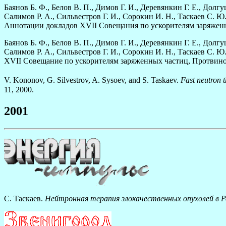
Баянов Б. Ф., Белов В. П., Димов Г. И., Деревянкин Г. Е., Долг
Салимов Р. А., Сильвестров Г. И., Сорокин И. Н., Таскаев С. 
Аннотации докладов XVII Совещания по ускорителям заряженных
Баянов Б. Ф., Белов В. П., Димов Г. И., Деревянкин Г. Е., Долг
Салимов Р. А., Сильвестров Г. И., Сорокин И. Н., Таскаев С. 
XVII Совещание по ускорителям заряженных частиц, Протвино, Ро
V. Kononov, G. Silvestrov, A. Sysoev, and S. Taskaev.
Fast neutron 
11, 2000.
2001
С. Таскаев.
Нейтронная терапия злокачественных опухолей в Р