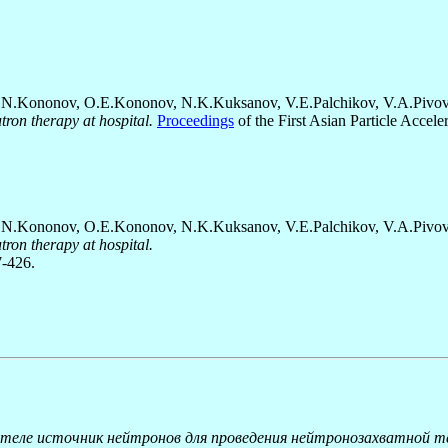
N.Kononov, O.E.Kononov, N.K.Kuksanov, V.E.Palchikov, V.A.Pivovaro
tron therapy at hospital.
Proceedings
of the First Asian Particle Acc
N.Kononov, O.E.Kononov, N.K.Kuksanov, V.E.Palchikov, V.A.Pivovaro
tron therapy at hospital.
7-426.
ителе источник нейтронов для проведения нейтронозахватной т