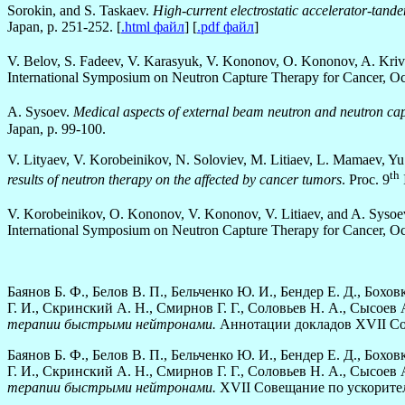
Sorokin, and S. Taskaev.
High-current electrostatic accelerator-tandem
Japan, p. 251-252. [
.html файл
] [
.pdf файл
]
V. Belov, S. Fadeev, V. Karasyuk, V. Kononov, O. Kononov, A. Krive
International Symposium on Neutron Capture Therapy for Cancer, Oct
A. Sysoev.
Medical aspects of external beam neutron and neutron cap
Japan, p. 99-100.
V. Lityaev, V. Korobeinikov, N. Soloviev, M. Litiaev, L. Mamaev, Y
th
results of neutron therapy on the affected by cancer tumors
. Proc. 9
V. Korobeinikov, O. Kononov, V. Kononov, V. Litiaev, and A. Sysoe
International Symposium on Neutron Capture Therapy for Cancer, Oct
Баянов Б. Ф., Белов В. П., Бельченко Ю. И., Бендер Е. Д., Бохов
Г. И., Скринский А. Н., Смирнов Г. Г., Соловьев Н. А., Сысоев
терапии быстрыми нейтронами.
Аннотации докладов XVII Сов
Баянов Б. Ф., Белов В. П., Бельченко Ю. И., Бендер Е. Д., Бохов
Г. И., Скринский А. Н., Смирнов Г. Г., Соловьев Н. А., Сысоев
терапии быстрыми нейтронами.
XVII Совещание по ускорителя