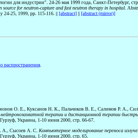
гии для индустрии". 24-26 мая 1999 года, Санкт-Петербург, стр
 source for neutron-capture and fast neutron therapy in hospital.
Abstr
y 24-25, 1999, pp. 115-116. ||
[abstract]
||
[abstract (mirror)]
го распространения
.
нонов О. Е., Куксанов Н. К., Пальчиков В. Е., Салимов Р. А., Си
ор-нейтронозахватной терапии и дистанционной терапии быст
рзуф, Украина, 1-10 июня 2000, стр. 66-67.
. А., Сысоев А. С.
Компьютерное моделирование переноса излуче
рзуф, Украина, 1-10 июня 2000, стр. 65.