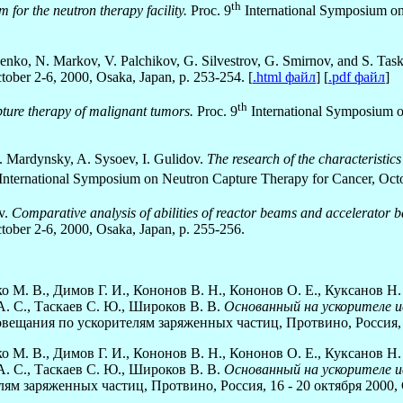
th
 for the neutron therapy facility.
Proc. 9
International Symposium on
nko, N. Markov, V. Palchikov, G. Silvestrov, G. Smirnov, and S. Tas
ober 2-6, 2000, Osaka, Japan, p. 253-254. [
.html файл
] [
.pdf файл
]
th
ture therapy of malignant tumors.
Proc. 9
International Symposium o
u. Mardynsky, A. Sysoev, I. Gulidov.
The research of the characteristic
International Symposium on Neutron Capture Therapy for Cancer, Octo
v.
Comparative analysis of abilities of reactor beams and accelerator 
ober 2-6, 2000, Osaka, Japan, p. 255-256.
ко М. В., Димов Г. И., Кононов В. Н., Кононов О. Е., Куксанов Н.
 А. С., Таскаев С. Ю., Широков В. В.
Основанный на ускорителе 
ещания по ускорителям заряженных частиц, Протвино, Россия, 16
ко М. В., Димов Г. И., Кононов В. Н., Кононов О. Е., Куксанов Н.
 А. С., Таскаев С. Ю., Широков В. В.
Основанный на ускорителе 
м заряженных частиц, Протвино, Россия, 16 - 20 октября 2000, С