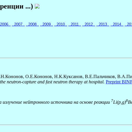
енции ...)
.2006..
..2007..
..2008..
..2009..
..2010..
..2011..
..2012..
..2013..
..2014..
..20
В.Н.Кононов, О.Е.Кононов, Н.К.Куксанов, В.Е.Пальчиков, В.А.П
the neutron-capture and fast neutron therapy at hospital.
Preprint BINP
7
8
 излучение нейтронного источника на основе реакции
Li(p,
g
)
B