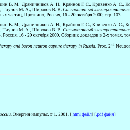
ушин В. М., Драничников А. Н., Крайнов Г. С., Кривенко А. С., Ко
Ю., Тиунов М. А., Широков В. В.
Сильноточный электростатическ
 частиц, Протвино, Россия, 16 - 20 октября 2000, стр. 103.
ушин В. М., Драничников А. Н., Крайнов Г. С., Кривенко А. С., Ко
Ю., Тиунов М. А., Широков В. В.
Сильноточный электростатическ
ссия, 16 - 20 октября 2000, Сборник докладов в 2-х томах, том 
nd
therapy and boron neutron capture therapy in Russia.
Proc. 2
Neutron
оссии.
Энергия-импульс, # 1, 2001. [
.html файл
] [
.pdf файл
]