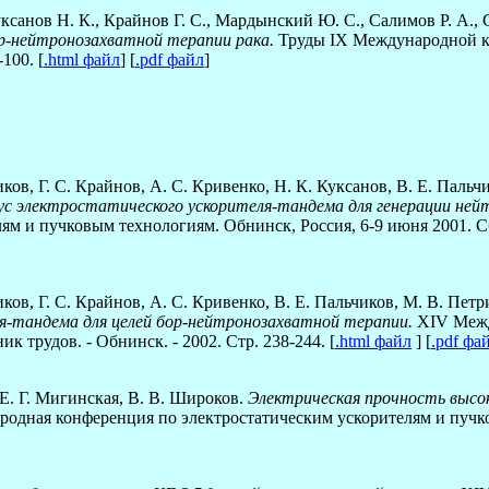
уксанов Н. К., Крайнов Г. С., Мардынский Ю. С., Салимов Р. А., 
р-нейтронозахватной терапии рака.
Труды IX Международной к
100. [
.html файл
] [
.pdf файл
]
ов, Г. С. Крайнов, А. С. Кривенко, Н. К. Куксанов, В. Е. Пальчи
с электростатического ускорителя-тандема для генерации нейт
 и пучковым технологиям. Обнинск, Россия, 6-9 июня 2001. Сбор
ков, Г. С. Крайнов, А. С. Кривенко, В. Е. Пальчиков, М. В. Петр
я-тандема для целей бор-нейтронозахватной терапии.
XIV Межд
 трудов. - Обнинск. - 2002. Стр. 238-244. [
.html файл
] [
.pdf фа
 Е. Г. Мигинская, В. В. Широков.
Электрическая прочность высо
дная конференция по электростатическим ускорителям и пучков