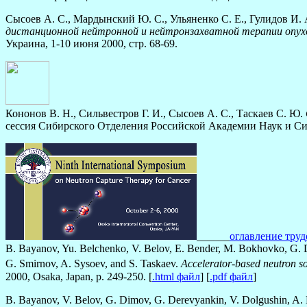
Сысоев А. С., Мардынский Ю. С., Ульяненко С. Е., Гулидов И. 
дистанционной нейтронной и нейтронзахватной терапии опух
Украина, 1-10 июня 2000, стр. 68-69.
Кононов В. Н., Сильвестров Г. И., Сысоев А. С., Таскаев С. Ю.
сессия Сибирского Отделения Российской Академии Наук и Си
______
оглавление тру
B. Bayanov, Yu. Belchenko, V. Belov, E. Bender, M. Bokhovko, G. Di
G. Smirnov, A. Sysoev, and S. Taskaev.
Accelerator-based neutron so
2000, Osaka, Japan, p. 249-250. [
.html файл
] [
.pdf файл
]
B. Bayanov, V. Belov, G. Dimov, G. Derevyankin, V. Dolgushin, A. D