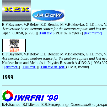
B.F.Bayanov, V.P.Belov, E.D.Bender, M.V.Bokhovko, G.I.Dimov, V.
Accelerator based neutron source for the neutron-capture and fast neu
Japan, 6D050, p. 795. ||
[Full text]
(PDF 82 Kbytes) ||
[text mirror]
B.F.Bayanov, V.P.Belov, E.D.Bender, M.V.Bokhovko, G.I.Dimov, V.
Accelerator based neutron source for the neutron-capture and fast neu
Nuclear Instr. and Methods in Physics Research A
413
/2-3 (1998) 39
||
[abstract]
||
[Full text]
||
[Full text in .pdf]
(2 МВ, копия)
1999
Б.Ф.Баянов, В.П.Белов, Е.Д.Бендер, и др.
Основанный на ускор