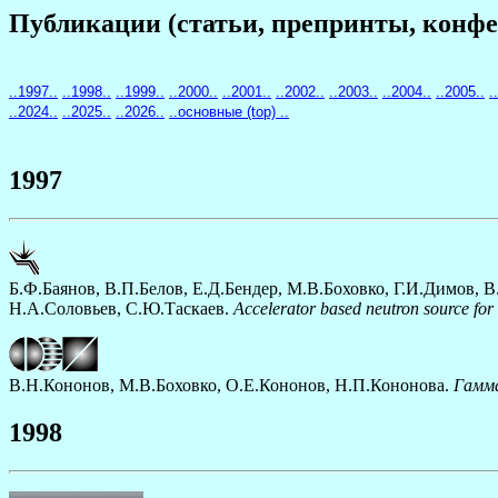
Публикации (статьи, препринты, конфер
..1997..
..1998..
..1999..
..2000..
..2001..
..2002..
..2003..
..2004..
..2005..
.
..2024..
..2025..
..2026..
..основные (top) ..
1997
Б.Ф.Баянов, В.П.Белов, Е.Д.Бендер, М.В.Боховко, Г.И.Димов, 
Н.А.Соловьев, С.Ю.Таскаев.
Accelerator based neutron source for 
В.Н.Кононов, М.В.Боховко, О.Е.Кононов, Н.П.Кононова.
Гамма
1998