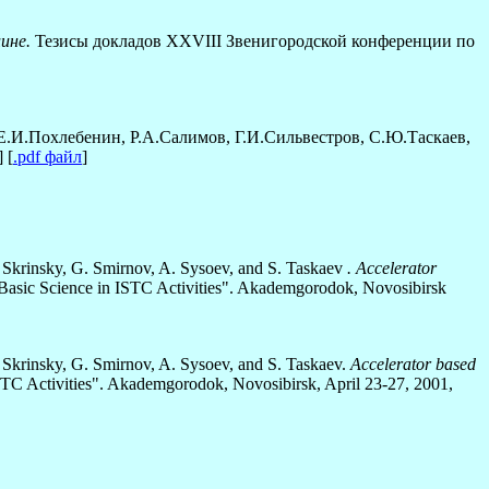
цине.
Тезисы докладов XXVIII Звенигородской конференции по
Е.И.Похлебенин, Р.А.Салимов, Г.И.Сильвестров, С.Ю.Таскаев,
] [
.pdf файл
]
 Skrinsky, G. Smirnov, A. Sysoev, and S. Taskaev
. Accelerator
"Basic Science in ISTC Activities". Akademgorodok, Novosibirsk
Skrinsky, G. Smirnov, A. Sysoev, and S. Taskaev.
Accelerator based
STC Activities". Akademgorodok, Novosibirsk, April 23-27, 2001,