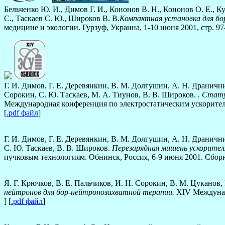
Бельченко Ю. И., Димов Г. И., Кононов В. Н., Кононов О. Е., К
С., Таскаев С. Ю., Широков В. В.
Компактная установка для бо
медицине и экологии. Гурзуф, Украина, 1-10 июня 2001, стр. 97-
Г. И. Димов, Г. Е. Деревянкин, В. М. Долгушин, А. Н. Драничник
Сорокин, С. Ю. Таскаев, М. А. Тиунов, В. В. Широков.
. Cтату
Международная конференция по электростатическим ускорителям
[
.pdf файл
]
Г. И. Димов, Г. Е. Деревянкин, В. М. Долгушин, А. Н. Дранични
С. Ю. Таскаев, В. В. Широков.
Перезарядная мишень ускорител
пучковым технологиям. Oбнинск, Россия, 6-9 июня 2001. Сборник
Я. Г. Крючков, В. Е. Пальчиков, И. Н. Сорокин, В. М. Цуканов,
нейтронов для бор-нейтронозахватной терапии.
XIV Междунаро
] [
.pdf файл
]